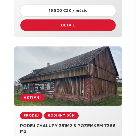
16 500 CZK / měsíc
DETAIL
AKTIVNÍ
PRODEJ
RODINNÝ DŮM
PODEJ CHALUPY 351M2 S POZEMKEM 7366
M2