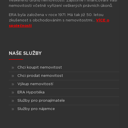
veškerého druhu nemovitostí. Zajistíme i financování Vaší
nemovitosti včetně vyřízení veškerých právních úkonů.
ERA byla založena v roce 1971. Má tak již 50. letou
zkušenost s obchodováním s nemovitostmi…
VÍCE o
společnosti
NAŠE SLUŽBY
Chci koupit nemovitost
Chci prodat nemovitost
Výkup nemovitostí
ERA Hypotéka
Služby pro pronajímatele
Služby pro nájemce