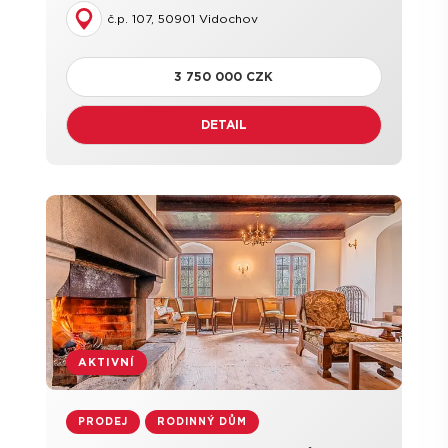
č.p. 107, 50901 Vidochov
3 750 000 CZK
DETAIL
AKTIVNÍ
PRODEJ
RODINNÝ DŮM