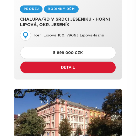
PRODEJ
RODINNÝ DŮM
CHALUPA/RD V SRDCI JESENÍKŮ - HORNÍ
LIPOVÁ, OKR. JESENÍK
Horní Lipová 100, 79063 Lipová-lázně
5 899 000 CZK
DETAIL