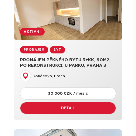
AKTIVNÍ
PRONÁJEM
BYT
PRONÁJEM PĚKNÉHO BYTU 3+KK, 90M2,
PO REKONSTRUKCI, U PARKU, PRAHA 3
ŽIŽKOV
Roháčova, Praha
30 000 CZK / měsíc
DETAIL