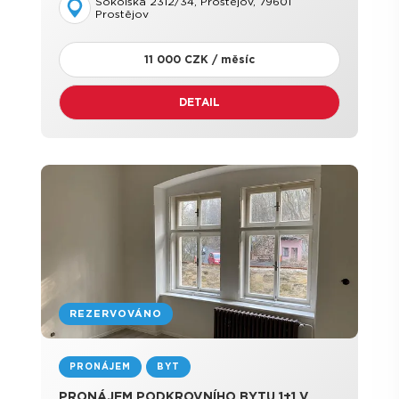
Sokolská 2312/34, Prostějov, 79601
Prostějov
11 000 CZK / měsíc
DETAIL
REZERVOVÁNO
PRONÁJEM
BYT
PRONÁJEM PODKROVNÍHO BYTU 1+1 V