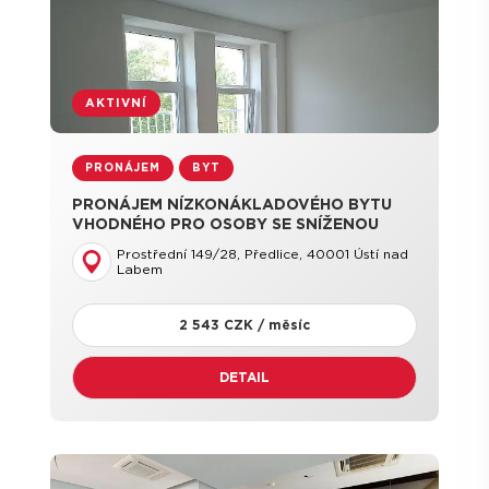
AKTIVNÍ
PRONÁJEM
BYT
PRONÁJEM NÍZKONÁKLADOVÉHO BYTU
VHODNÉHO PRO OSOBY SE SNÍŽENOU
MOŽNOSTÍ POHYBU A OBČANY
Prostřední 149/28, Předlice, 40001 Ústí nad
POBÍRAJÍCÍ DŮCHOD
Labem
2 543 CZK / měsíc
DETAIL