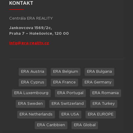
KONTAKT
Centrála ERA REALITY
Jankovcova 1569/2c,
Praha 7 – Holešovice, 120 00
info@era-reality.cz
ERA Austria
ERA Belgium
ERA Bulgaria
ERA Cyprus
ERA France
ERA Germany
ERA Luxembourg
ERA Portugal
ERA Romania
ERA Sweden
ERA Switzerland
ERA Turkey
ERA Netherlands
ERA USA
ERA EUROPE
ERA Caribbien
ERA Global