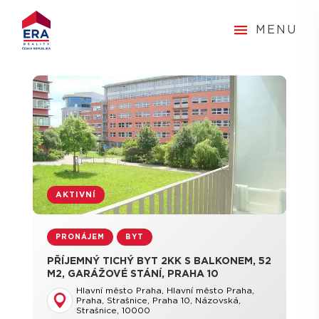
MENU
AKTIVNÍ
PRONÁJEM
BYT
PŘÍJEMNÝ TICHÝ BYT 2KK S BALKONEM, 52
M2, GARÁŽOVÉ STÁNÍ, PRAHA 10
STRAŠNICE
Hlavní město Praha, Hlavní město Praha,
Praha, Strašnice, Praha 10, Názovská,
Strašnice, 10000