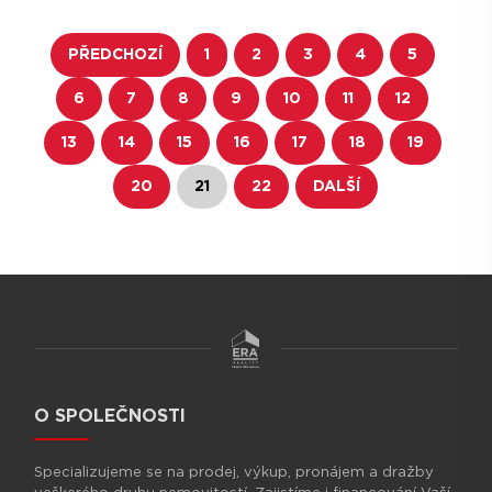
PŘEDCHOZÍ
1
2
3
4
5
6
7
8
9
10
11
12
13
14
15
16
17
18
19
20
21
22
DALŠÍ
O SPOLEČNOSTI
Specializujeme se na prodej, výkup, pronájem a dražby