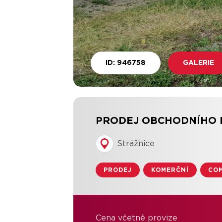
ID: 946758
GALERIE
PRODEJ OBCHODNÍHO 
Strážnice
PRODEJ
KOMERČNÍ
CO
Cena včetně provize