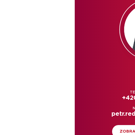
TE
+42
N
petr.re
ZOBRA