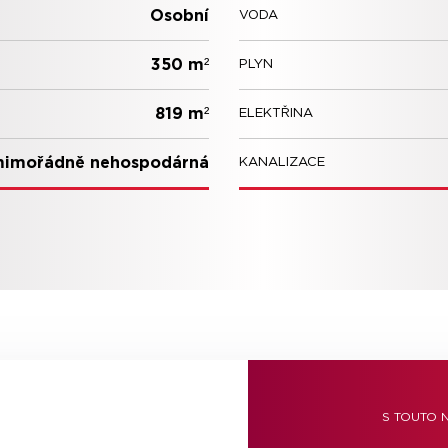
Osobní
VODA
350 m²
PLYN
819 m²
ELEKTŘINA
mimořádně nehospodárná
KANALIZACE
S TOUTO 