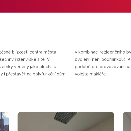
šechny inženýrské sítě. V
ory lze využít i v současné
y i přestavět na polyfunkční dům
volejte makléře.