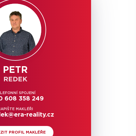
PETR
REDEK
LEFONNÍ SPOJENÍ
0 608 358 249
APIŠTE MAKLÉŘI
dek@era-reality.cz
ZIT PROFIL MAKLÉŘE