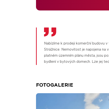
Nabízíme k prodeji komerční budovu v těsné blízkosti centra města
v kombinaci rezidenčního bydlení a komerčních prostor, nebo i pouze k
Strážnice. Nemovitost je napojena na v
bydlení (není podmínkou). Komerční prost
platném územním plánu města, jsou pozemky vedeny jako plocha k
podobě pro provozování nerušící výroby a služeb. Pro více informací
bydlení v bytových domech. Lze jej ted
FOTOGALERIE