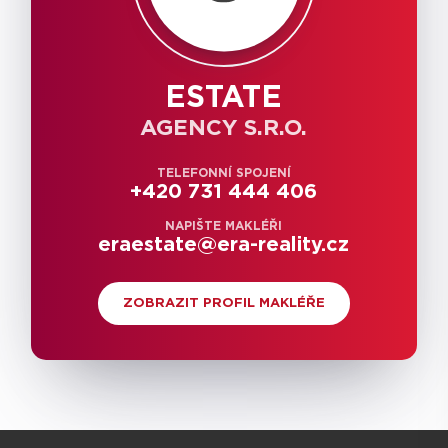
ESTATE
AGENCY S.R.O.
TELEFONNÍ SPOJENÍ
+420 731 444 406
NAPIŠTE MAKLÉŘI
eraestate@era-reality.cz
ZOBRAZIT PROFIL MAKLÉŘE