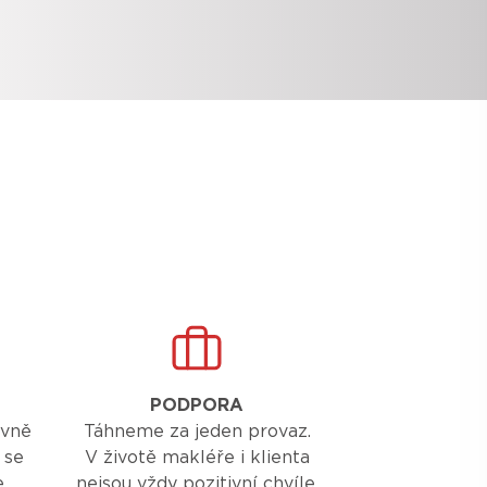
PODPORA
ávně
Táhneme za jeden provaz.
 se
V životě makléře i klienta
e
nejsou vždy pozitivní chvíle,