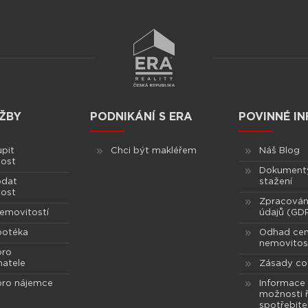
ŽBY
PODNIKÁNÍ S ERA
POVINNÉ I
upit
Chci být makléřem
Náš Blog
ost
Dokument
odat
stažení
ost
Zpracován
emovitostí
údajů (GD
potéka
Odhad ce
nemovitost
pro
matele
Zásady co
pro nájemce
Informace
možnosti ř
spotřebite