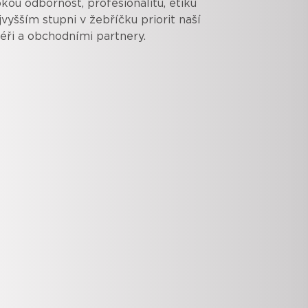
u odbornost, profesionalitu, etiku
vyšším stupni v žebříčku priorit naší
éři a obchodními partnery.