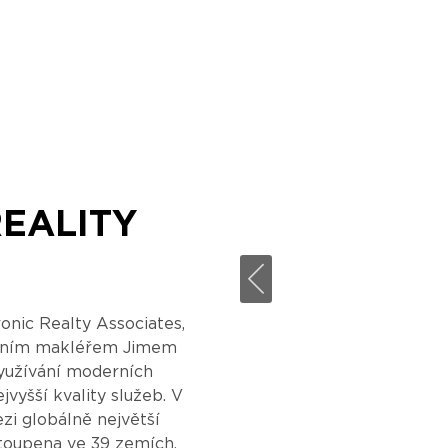
EALITY
ronic Realty Associates,
tním makléřem Jimem
využívání moderních
vyšší kvality služeb. V
i globálně největší
astoupena ve 39 zemích,