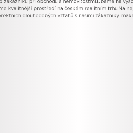
 zákazníků při obchodu s nemovitostmi.Dbáme na vysoko
me kvalitnější prostředí na českém realitním trhu.Na nej
orektních dlouhodobých vztahů s našimi zákazníky, makl