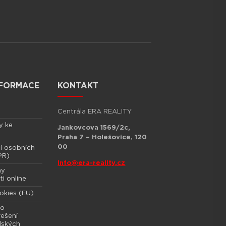
NFORMACE
KONTAKT
Centrála ERA REALITY
y ke
Jankovcova 1569/2c,
Praha 7 – Holešovice, 120
00
í osobních
PR)
info@era-reality.cz
ny
i online
okies (EU)
 o
ešení
lských