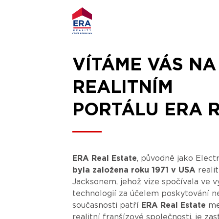
VÍTÁME VÁS NA
REALITNÍM
PORTÁLU ERA R
ERA Real Estate
, původně jako Elect
byla založena roku 1971 v USA
reali
Jacksonem, jehož vize spočívala ve 
technologií za účelem poskytování nej
současnosti patří
ERA Real Estate
mez
realitní franšízové společnosti, je z