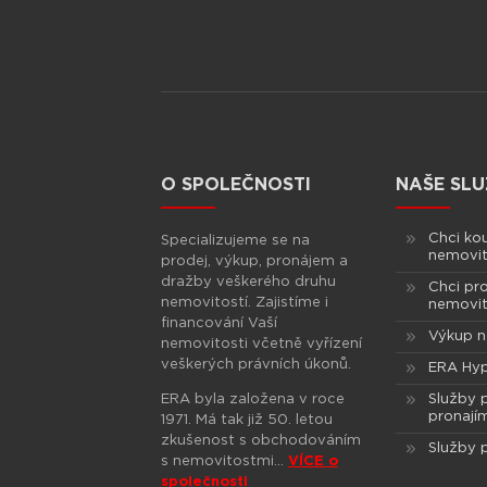
O SPOLEČNOSTI
NAŠE SLU
Chci ko
Specializujeme se na
nemovit
prodej, výkup, pronájem a
dražby veškerého druhu
Chci pr
nemovitostí. Zajistíme i
nemovit
financování Vaší
Výkup n
nemovitosti včetně vyřízení
veškerých právních úkonů.
ERA Hy
ERA byla založena v roce
Služby 
pronají
1971. Má tak již 50. letou
zkušenost s obchodováním
Služby 
s nemovitostmi…
VÍCE o
společnosti