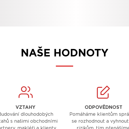
NAŠE HODNOTY
VZTAHY
ODPOVĚDNOST
Budování dlouhodobých
Pomáháme klientům spr
tahů s našimi obchodními
se rozhodnout a vyhnout
rtnery, makléři a klienty
rizikům, tím přenáším