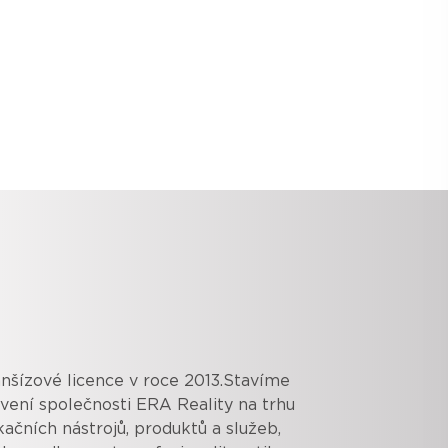
anšízové licence v roce 2013.Stavíme
vení společnosti ERA Reality na trhu
ačních nástrojů, produktů a služeb,