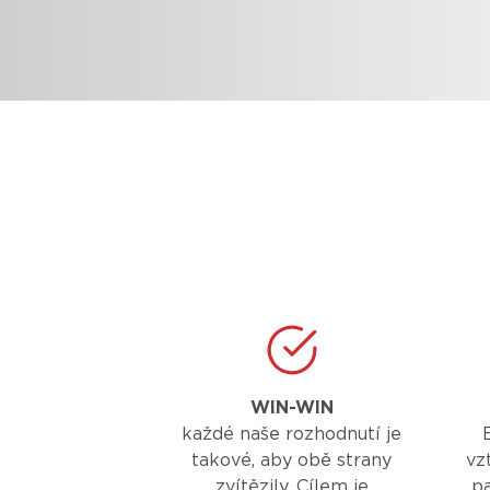
WIN-WIN
každé naše rozhodnutí je
takové, aby obě strany
vz
zvítězily. Cílem je
pa