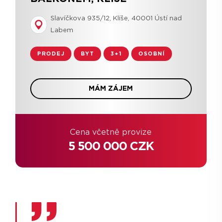
Slavíčkova 935/12, Klíše, 40001 Ústí nad
Labem
PRODEJ
BYT
3+1
OSOBNÍ
MÁM ZÁJEM
Cena včetně provize
5 500 000 CZK