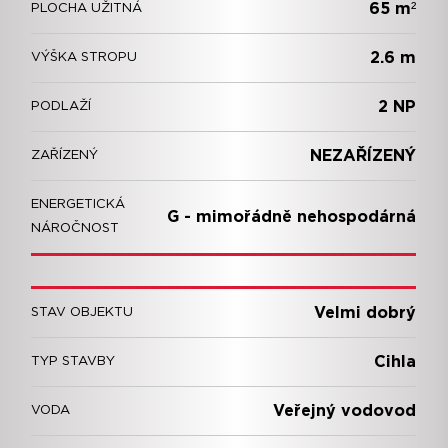
65 m²
PLOCHA UŽITNÁ
2.6 m
VÝŠKA STROPU
2 NP
PODLAŽÍ
NEZAŘÍZENÝ
ZAŘÍZENÝ
ENERGETICKÁ
G - mimořádně nehospodárná
NÁROČNOST
Velmi dobrý
STAV OBJEKTU
Cihla
TYP STAVBY
Veřejný vodovod
VODA