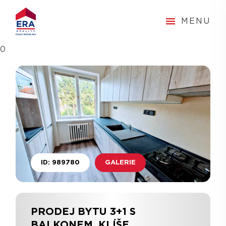
MENU
0
ID: 989780
GALERIE
PRODEJ BYTU 3+1 S
BALKONEM, KLÍŠE