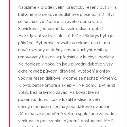
Nabízíme k prodeji velmi prakticky řešený byt 3+1 s
balkonem o celkové podlahové ploše 65 m2 . Byt
se nachází ve 2.patře cihlového domu v ulici
Slavíčkova, jednosměrka, velmi klidná, poblíž
Hvězdy v atraktivní lokalitě Klíše. Půdorys bytu je
přiložen. Byt prošel rozsáhlou rekonstrukcí - má
nové rozvody elektřiny, novou kuchyni, omítky,
renovovaný balkon, v předsíni a v kuchyni podlahy...
Na podlaze v pokojích jsou původní dubové vlysy,
okna rovněž původní dřevěná. Vytápění a ohřev
vody je řešen dálkově, v domě se nachází výměník.
K bytu patří komora a sklep v 1.NP domu. Byt je již
volný, bez právních závad. Parkovat lze na
pozemku domu, což v lokalitě Klíše je velmi
cenným bonusem, brána je na dálkové ovládání.
Dům má také poměrně velkou společnou zahradu s
venkovním posezením. Výborná dostupnost MHD,