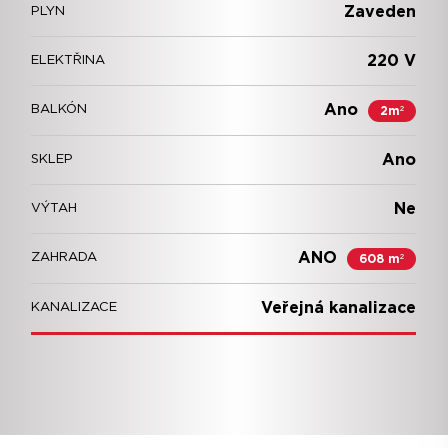
Zaveden
PLYN
220 V
ELEKTŘINA
Ano
BALKÓN
2m²
Ano
SKLEP
Ne
VÝTAH
ANO
ZAHRADA
608 m²
Veřejná kanalizace
KANALIZACE